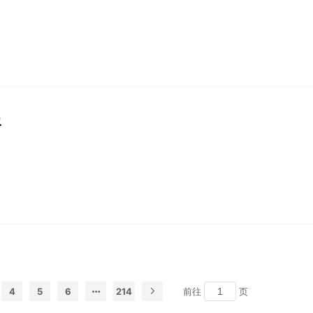
呈
4
5
6
214
前往
页