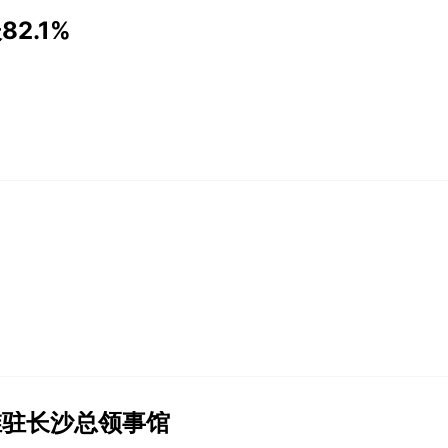
2.1%
维驻长沙总领事馆